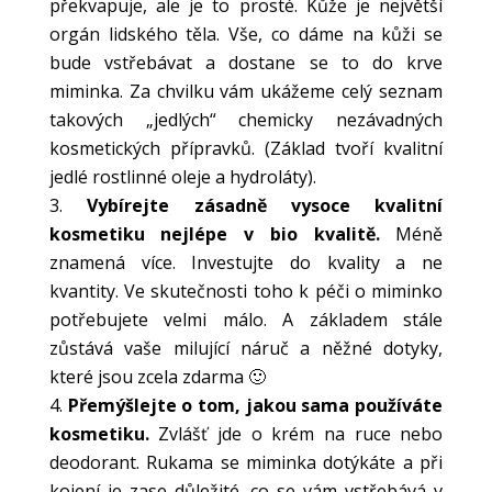
překvapuje, ale je to prosté. Kůže je největší
orgán lidského těla. Vše, co dáme na kůži se
bude vstřebávat a dostane se to do krve
miminka. Za chvilku vám ukážeme celý seznam
takových „jedlých“ chemicky nezávadných
kosmetických přípravků. (Základ tvoří kvalitní
jedlé rostlinné oleje a hydroláty).
Vybírejte zásadně vysoce kvalitní
kosmetiku nejlépe v bio kvalitě.
Méně
znamená více. Investujte do kvality a ne
kvantity. Ve skutečnosti toho k péči o miminko
potřebujete velmi málo. A základem stále
zůstává vaše milující náruč a něžné dotyky,
které jsou zcela zdarma 🙂
Přemýšlejte o tom, jakou sama používáte
kosmetiku.
Zvlášť jde o krém na ruce nebo
deodorant. Rukama se miminka dotýkáte a při
kojení je zase důležité, co se vám vstřebává v