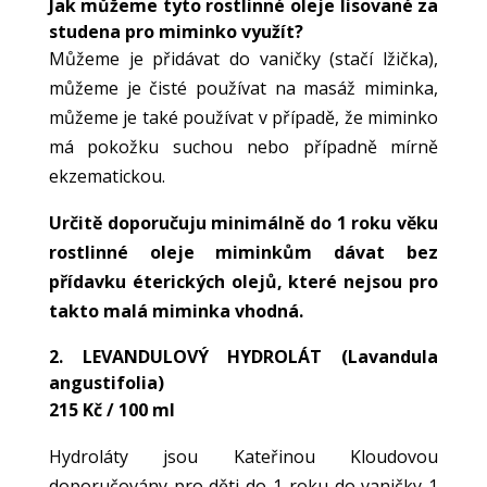
Jak můžeme tyto rostlinné oleje lisované za
studena pro miminko využít?
Můžeme je přidávat do vaničky (stačí lžička),
můžeme je čisté používat na masáž miminka,
můžeme je také používat v případě, že miminko
má pokožku suchou nebo případně mírně
ekzematickou.
Určitě doporučuju minimálně do 1 roku věku
rostlinné oleje miminkům dávat bez
přídavku éterických olejů, které nejsou pro
takto malá miminka vhodná.
2.
LEVANDULOVÝ HYDROLÁT
(Lavandula
angustifolia)
215 Kč / 100 ml
Hydroláty jsou Kateřinou Kloudovou
doporučovány pro děti do 1 roku do vaničky 1