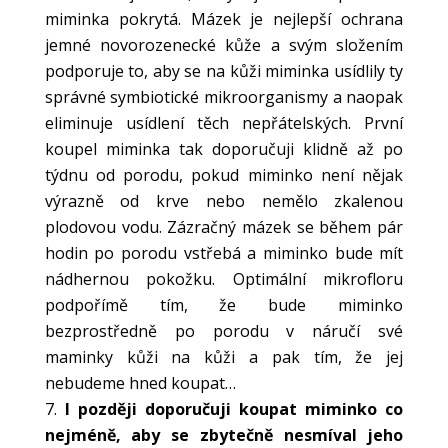
miminka pokrytá. Mázek je nejlepší ochrana
jemné novorozenecké kůže a svým složením
podporuje to, aby se na kůži miminka usídlily ty
správné symbiotické mikroorganismy a naopak
eliminuje usídlení těch nepřátelských. První
koupel miminka tak doporučuji klidně až po
týdnu od porodu, pokud miminko není nějak
výrazně od krve nebo nemělo zkalenou
plodovou vodu. Zázračný mázek se během pár
hodin po porodu vstřebá a miminko bude mít
nádhernou pokožku. Optimální mikrofloru
podpořímě tím, že bude miminko
bezprostředně po porodu v náručí své
maminky kůži na kůži a pak tím, že jej
nebudeme hned koupat…
I později doporučuji koupat miminko co
nejméně, aby se zbytečně nesmíval jeho