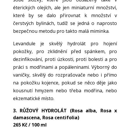
éterických olejích, ale jen miniaturní množství,
které by se dalo přirovnat k množství v
čerstvých bylinách, tudíž se jedná o naprosto
bezpečnou metodu pro takto malá miminka.
Levandule je skvělý hydrolát pro hojení
pokožky, pro zklidnění před spánkem, pro
dezinfikování, proti úzkosti, proti bolesti a pro
práci s modřinami a popáleninami. Výborný do
vaničky, skvělý do rozprašovače nebo i přímo
na pokožku kojence, pokud se něco děje jako
kousnutí hmyzem nebo třeba modřina, nebo
ekzematické místo.
3.
RŮŽOVÝ HYDROLÁT
(Rosa alba, Rosa x
damascena, Rosa centifolia)
265 Kč / 100 ml