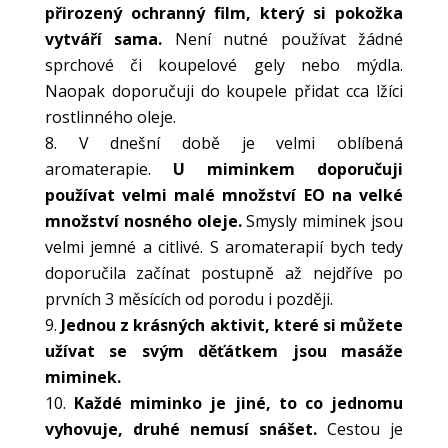
přirozený ochranný film, který si pokožka
vytváří sama.
Není nutné používat žádné
sprchové či koupelové gely nebo mýdla.
Naopak doporučuji do koupele přidat cca lžíci
rostlinného oleje.
V dnešní době je velmi oblíbená
aromaterapie.
U miminkem doporučuji
používat velmi malé množství EO na velké
množství nosného oleje.
Smysly miminek jsou
velmi jemné a citlivé. S aromaterapií bych tedy
doporučila začínat postupně až nejdříve po
prvních 3 měsících od porodu i později.
Jednou z krásných aktivit, které si můžete
užívat se svým děťátkem jsou masáže
miminek.
Každé miminko je jiné, to co jednomu
vyhovuje, druhé nemusí snášet.
Cestou je