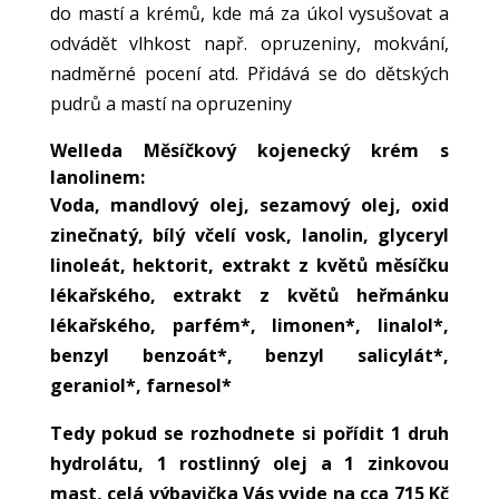
do mastí a krémů, kde má za úkol vysušovat a
odvádět vlhkost např. opruzeniny, mokvání,
nadměrné pocení atd. Přidává se do dětských
pudrů a mastí na opruzeniny
Welleda Měsíčkový kojenecký krém s
lanolinem:
Voda, mandlový olej, sezamový olej, oxid
zinečnatý, bílý včelí vosk, lanolin, glyceryl
linoleát, hektorit, extrakt z květů měsíčku
lékařského, extrakt z květů heřmánku
lékařského, parfém*, limonen*, linalol*,
benzyl benzoát*, benzyl salicylát*,
geraniol*, farnesol*
Tedy pokud se rozhodnete si pořídit 1 druh
hydrolátu, 1 rostlinný olej a 1 zinkovou
mast, celá výbavička Vás vyjde na cca 715 Kč