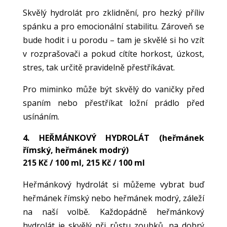
Skvělý hydrolát pro zklidnění, pro hezký příliv
spánku a pro emocionální stabilitu. Zároveň se
bude hodit i u porodu – tam je skvělé si ho vzít
v rozprašovači a pokud cítíte horkost, úzkost,
stres, tak určitě pravidelně přestříkávat.
Pro miminko může být skvělý do vaničky před
spaním nebo přestříkat ložní prádlo před
usínáním.
4. HEŘMÁNKOVÝ HYDROLÁT (
heřmánek
římský
,
heřmánek modrý
)
215 Kč / 100 ml, 215 Kč / 100 ml
Heřmánkový hydrolát si můžeme vybrat buď
heřmánek římský nebo heřmánek modrý, záleží
na naší volbě. Každopádně heřmánkový
hydrolát je skvělý při růstu zoubků, na dobrý