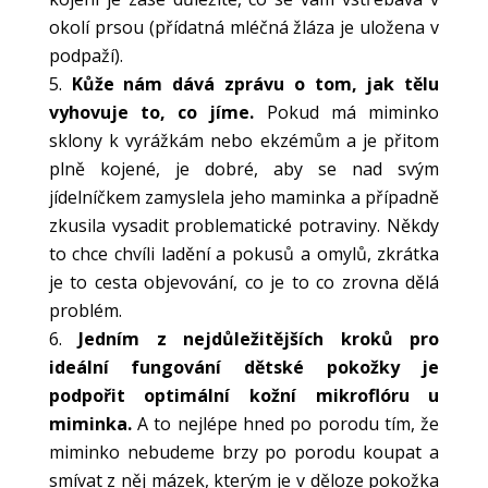
okolí prsou (přídatná mléčná žláza je uložena v
podpaží).
Kůže nám dává zprávu o tom, jak tělu
vyhovuje to, co jíme.
Pokud má miminko
sklony k vyrážkám nebo ekzémům a je přitom
plně kojené, je dobré, aby se nad svým
jídelníčkem zamyslela jeho maminka a případně
zkusila vysadit problematické potraviny. Někdy
to chce chvíli ladění a pokusů a omylů, zkrátka
je to cesta objevování, co je to co zrovna dělá
problém.
Jedním z nejdůležitějších kroků pro
ideální fungování dětské pokožky je
podpořit optimální kožní mikroflóru u
miminka.
A to nejlépe hned po porodu tím, že
miminko nebudeme brzy po porodu koupat a
smívat z něj mázek, kterým je v děloze pokožka