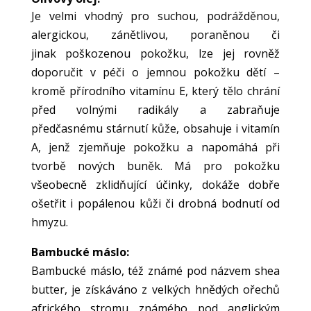
Je velmi vhodný pro suchou, podrážděnou,
alergickou, zánětlivou, poraněnou či
jinak
poškozenou pokožku, lze jej rovněž
doporučit v péči o jemnou pokožku dětí –
kromě
přírodního vitamínu E, který tělo chrání
před volnými radikály a zabraňuje
předčasnému stárnutí kůže, obsahuje i vitamín
A, jenž
zjemňuje pokožku a napomáhá při
tvorbě nových buněk.
Má pro pokožku
všeobecně zklidňující účinky, dokáže dobře
ošetřit i popálenou kůži či drobná bodnutí od
hmyzu.
Bambucké máslo:
Bambucké máslo, též známé pod názvem shea
butter, je získáváno z velkých hnědých ořechů
afrického stromu známého pod anglickým