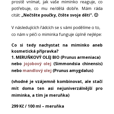
prostě vnímat, jak vaše miminko reaguje, co
potřebuje, co mu ne/dělá dobře. Mám ráda
citát:
„Nečtěte poučky, čtěte svoje děti“. 🙂
V následujících řádcích se s vámi podělíme o to,
co nám v péči o miminka funguje úplně nejlépe:
Co si tedy nachystat na miminko aneb
kosmetická přípravka?
1.
MERUŇKOVÝ OLEJ BIO
(Prunus armeniaca)
nebo
jojobový olej
(Simmondsia chinensis)
nebo
mandlový olej
(Prunus amygdalus)
(vhodné je vzájemně kombinovat, ale stačí
mít doma ten asi nejuniverzálnější pro
miminka, a tím je meruňka)
299 Kč / 100 ml – meruňka