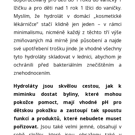
lžičku a pro děti nad 1 rok 1 lžíci do vaničky.
Myslím, že hydrolát v domácí „kosmetické
lékárničce“ stačí klidně jen jeden – v rámci
minimalismu, nicméně každý z těchto tří výše
zmiňovaných má mírně jiné působení a najde
své upotřebení trošku jinde. Je vhodné všechny
tyto hydroláty skladovat v lednici, abychom je
ochránili před bakteriálním znečištěním a
znehodnocením.
Hydroláty jsou skvělou cestou, jak k
miminku dostat byliny, které mohou
pokožce pomoct, mají vhodné pH pro
dětskou pokožku a zastoupí tak spoustu
funkcí a produktů, které nebudete muset
pořizovat.
Jsou také velmi jemné, obsahují v
sobě složky, které jsou obsaženy také v