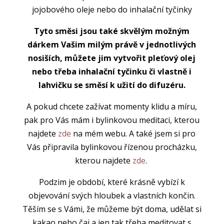
jojobového oleje nebo do inhalační tyčinky
Tyto směsi jsou také skvělým možným
dárkem Vašim milým právě v jednotlivých
nosiších, můžete jim vytvořit pleťový olej
nebo třeba inhalační tyčinku či vlastně i
lahvičku se směsí k užití do difuzéru.
A pokud chcete zažívat momenty klidu a míru,
pak pro Vás mám i bylinkovou meditaci, kterou
najdete
zde
na mém webu. A také jsem si pro
Vás připravila bylinkovou řízenou procházku,
kterou najdete
zde
.
Podzim je období, které krásně vybízí k
objevování svých hloubek a vlastních končin.
Těším se s Vámi, že můžeme být doma, udělat si
kakao nebo čaj a jen tak třeba meditovat s